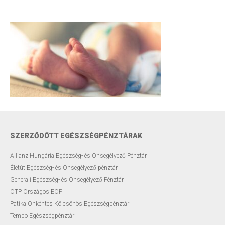
Testsúly optimalizálása
Menopauzális egészség
Modern ultrahang készülék
Távkonzultáció
Előadások
Szakmai blog
SZERZŐDÖTT EGÉSZSÉGPÉNZTÁRAK
Rendelési díjak
Allianz Hungária Egészség- és Önsegélyező Pénztár
Életút Egészség- és Önsegélyező pénztár
Elérhetőségek
Generali Egészség- és Önsegélyező Pénztár
OTP Országos EÖP
Rólam
Patika Önkéntes Kölcsönös Egészségpénztár
Tempo Egészségpénztár