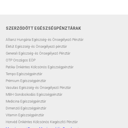
Testsúly optimalizálása
Menopauzális egészség
SZERZŐDÖTT EGÉSZSÉGPÉNZTÁRAK
Modern ultrahang készülék
Allianz Hungária Egészség- és Önsegélyező Pénztár
Életút Egészség- és Önsegélyező pénztár
Távkonzultáció
Generali Egészség- és Önsegélyező Pénztár
OTP Országos EÖP
Előadások
Patika Önkéntes Kölcsönös Egészségpénztár
Tempo Egészségpénztár
Szakmai blog
Prémium Egészségpénztár
Rendelési díjak
Vasutas Egészség- és Önsegélyező Pénztár
MBH Gondoskodás Egészségpénztár
Elérhetőségek
Medicina Egészségpénztár
Dimenzió Egészségpénztár
Rólam
Vitamin Egészségpénztár
Honvéd Önkéntes Kölcsönös Kiegészítő Pénztár