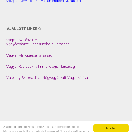
Mozgásszervi Reuma Magánrendelés Dunakeszi
AJÁNLOTT LINKEK:
Magyar Szülészeti és
Nőgyógyászati Endokrinológiai Társaság
Magyar Menopausa Társaság
Magyar Reproduktív Immunológiai Társaság
Maternity Szülészeti és Nőgyógyászati Magánklinika
A weboldalon cookie-kat használunk, hogy biztonságos
© 2026 drberes.hu |
Impresszum
Rendben
böngészés mellett a legjobb felhasználói élményt nyújthassunk.