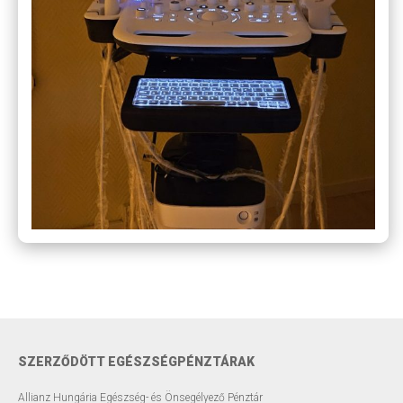
SZERZŐDÖTT EGÉSZSÉGPÉNZTÁRAK
Allianz Hungária Egészség- és Önsegélyező Pénztár