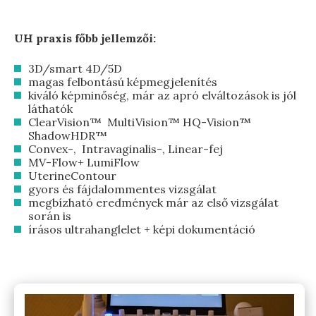
UH praxis főbb jellemzői:
3D/smart 4D/5D
magas felbontású képmegjelenítés
kiváló képminőség, már az apró elváltozások is jól
láthatók
ClearVision™ MultiVision™ HQ-Vision™
ShadowHDR™
Convex-, Intravaginalis-, Linear-fej
MV-Flow+ LumiFlow
UterineContour
gyors és fájdalommentes vizsgálat
megbízható eredmények már az első vizsgálat
során is
írásos ultrahanglelet + képi dokumentáció