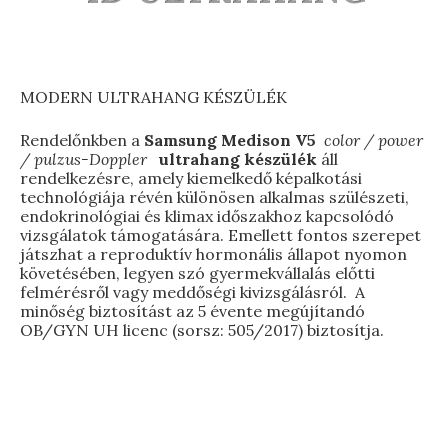
Testsúly optimalizálása
Menopauzális egészség
MODERN ULTRAHANG KÉSZÜLÉK
Modern ultrahang készülék
Rendelőnkben a
Samsung Medison V5
color / power
/ pulzus-Doppler
ultrahang készülék
áll
rendelkezésre, amely kiemelkedő képalkotási
Távkonzultáció
technológiája révén különösen alkalmas szülészeti,
endokrinológiai és klimax időszakhoz kapcsolódó
Előadások
vizsgálatok támogatására. Emellett fontos szerepet
játszhat a reproduktív hormonális állapot nyomon
Szakmai blog
követésében, legyen szó gyermekvállalás előtti
felmérésről vagy meddőségi kivizsgálásról. A
Rendelési díjak
minőség biztosítást az 5 évente megújítandó
OB/GYN UH licenc (sorsz: 505/2017) biztosítja.
Elérhetőségek
Rólam