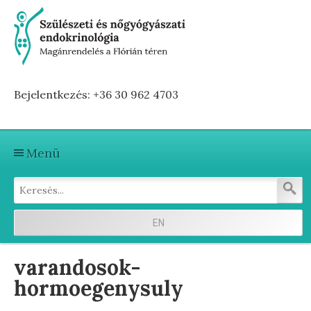
Bejelentkezés: +36 30 962 4703
Menü
Kezdőlap
Szolgáltatások
EN
Első vizitre készülve
varandosok-
Terhesség előtti hormonvizsgálat
hormoegenysuly
Terhesség alatti hormonvizsgálat