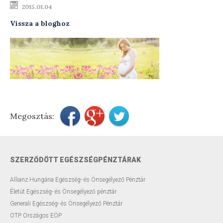
2015.01.04
Testsúly optimalizálása
Vissza a bloghoz
Menopauzális egészség
Modern ultrahang készülék
Távkonzultáció
Előadások
Megosztás:
Szakmai blog
Rendelési díjak
SZERZŐDÖTT EGÉSZSÉGPÉNZTÁRAK
Elérhetőségek
Allianz Hungária Egészség- és Önsegélyező Pénztár
Rólam
Életút Egészség- és Önsegélyező pénztár
Generali Egészség- és Önsegélyező Pénztár
OTP Országos EÖP