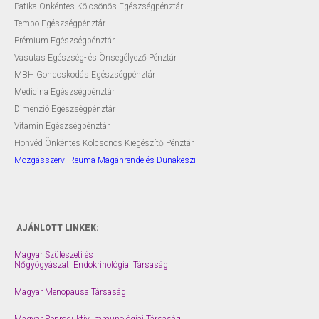
Patika Önkéntes Kölcsönös Egészségpénztár
Tempo Egészségpénztár
Prémium Egészségpénztár
Vasutas Egészség- és Önsegélyező Pénztár
MBH Gondoskodás Egészségpénztár
Medicina Egészségpénztár
Dimenzió Egészségpénztár
Vitamin Egészségpénztár
Honvéd Önkéntes Kölcsönös Kiegészítő Pénztár
Mozgásszervi Reuma Magánrendelés Dunakeszi
AJÁNLOTT LINKEK:
Magyar Szülészeti és
Nőgyógyászati Endokrinológiai Társaság
Magyar Menopausa Társaság
Magyar Reproduktív Immunológiai Társaság