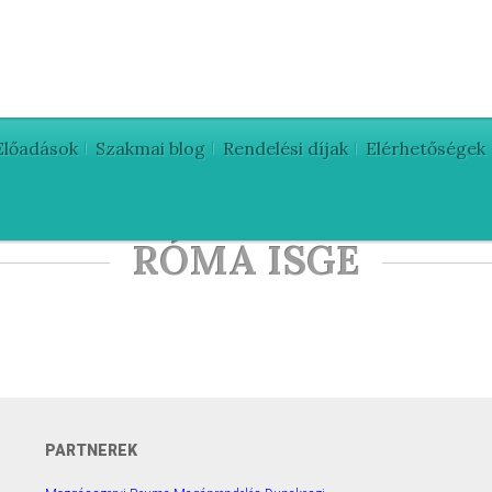
Előadások
Szakmai blog
Rendelési díjak
Elérhetőségek
RÓMA ISGE
PARTNEREK