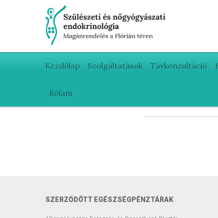
Kezdőlap
Szolgáltatások
Távkonzultáció
Rólam
SZERZŐDÖTT EGÉSZSÉGPÉNZTÁRAK