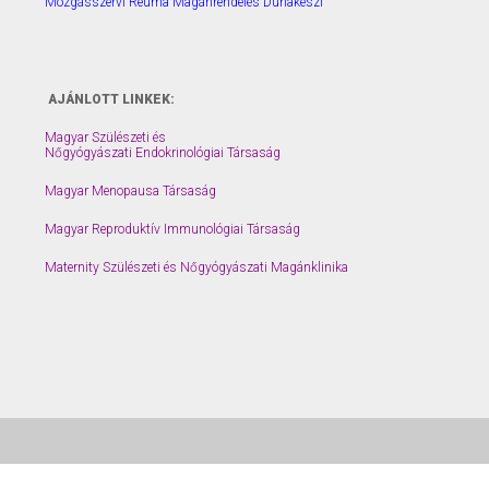
Mozgásszervi Reuma Magánrendelés Dunakeszi
AJÁNLOTT LINKEK:
Magyar Szülészeti és
Nőgyógyászati Endokrinológiai Társaság
Magyar Menopausa Társaság
Magyar Reproduktív Immunológiai Társaság
Maternity Szülészeti és Nőgyógyászati Magánklinika