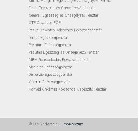
Allianz Hungária Egészség- és Önsegélyező Pénztár
Életút Egészség- és Önsegélyező pénztár
Generali Egészség- és Önsegélyező Pénztár
OTP Országos EÖP
Patika Önkéntes Kölcsönös Egészségpénztár
Tempo Egészségpénztár
Prémium Egészségpénztár
Vasutas Egészség- és Önsegélyező Pénztár
MBH Gondoskodás Egészségpénztár
Medicina Egészségpénztár
Dimenzió Egészségpénztár
Vitamin Egészségpénztár
Honvéd Önkéntes Kölcsönös Kiegészítő Pénztár
© 2026 drberes.hu |
Impresszum