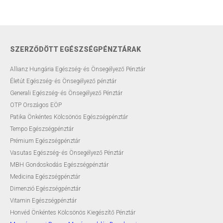
Testsúly optimalizálása
Menopauzális egészség
SZERZŐDÖTT EGÉSZSÉGPÉNZTÁRAK
Modern ultrahang készülék
Allianz Hungária Egészség- és Önsegélyező Pénztár
Életút Egészség- és Önsegélyező pénztár
Távkonzultáció
Generali Egészség- és Önsegélyező Pénztár
OTP Országos EÖP
Előadások
Patika Önkéntes Kölcsönös Egészségpénztár
Tempo Egészségpénztár
Szakmai blog
Prémium Egészségpénztár
Rendelési díjak
Vasutas Egészség- és Önsegélyező Pénztár
MBH Gondoskodás Egészségpénztár
Elérhetőségek
Medicina Egészségpénztár
Dimenzió Egészségpénztár
Rólam
Vitamin Egészségpénztár
Honvéd Önkéntes Kölcsönös Kiegészítő Pénztár