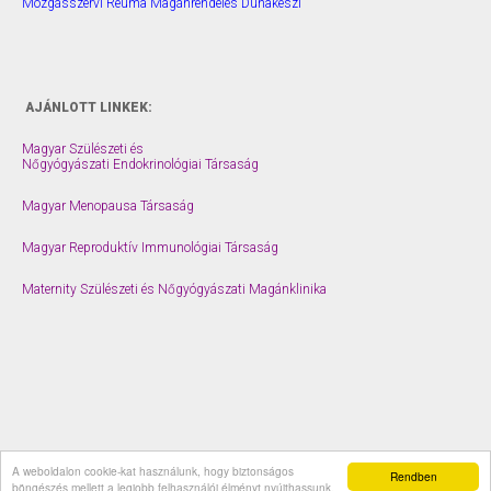
Mozgásszervi Reuma Magánrendelés Dunakeszi
AJÁNLOTT LINKEK:
Magyar Szülészeti és
Nőgyógyászati Endokrinológiai Társaság
Magyar Menopausa Társaság
Magyar Reproduktív Immunológiai Társaság
Maternity Szülészeti és Nőgyógyászati Magánklinika
A weboldalon cookie-kat használunk, hogy biztonságos
© 2026 drberes.hu |
Impresszum
Rendben
böngészés mellett a legjobb felhasználói élményt nyújthassunk.