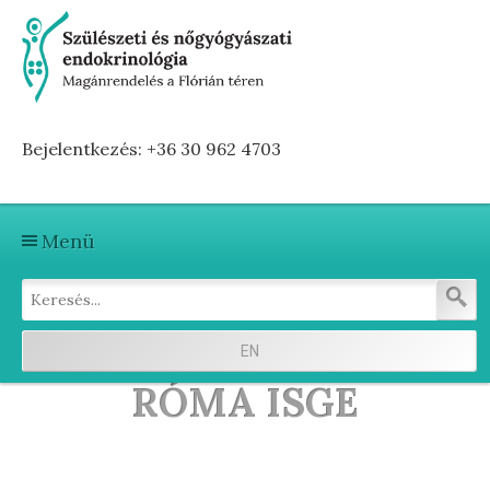
Bejelentkezés: +36 30 962 4703
Menü
Kezdőlap
Szolgáltatások
EN
Első vizitre készülve
RÓMA ISGE
Terhesség előtti hormonvizsgálat
Terhesség alatti hormonvizsgálat