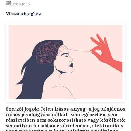
2010.10.15
Testsúly optimalizálása
Vissza a bloghoz
Menopauzális egészség
Modern ultrahang készülék
Távkonzultáció
Előadások
Szakmai blog
Rendelési díjak
Elérhetőségek
Szerzői jogok: Jelen írásos-anyag -a jogtulajdonos
Rólam
írásos jóváhagyása nélkül -sem egészében, sem
részleteiben nem sokszorosítható vagy közölhető;
semmilyen formában és értelemben, elektronikus