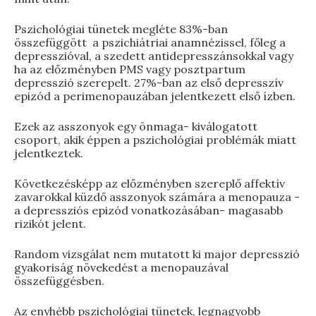
Pszichológiai tünetek megléte 83%-ban
összefüggött a pszichiátriai anamnézissel, főleg a
depresszióval, a szedett antidepresszánsokkal vagy
ha az előzményben PMS vagy posztpartum
depresszió szerepelt. 27%-ban az első depresszív
epizód a perimenopauzában jelentkezett első ízben.
Ezek az asszonyok egy önmaga- kiválogatott
csoport, akik éppen a pszichológiai problémák miatt
jelentkeztek.
Következésképp az előzményben szereplő affektív
zavarokkal küzdő asszonyok számára a menopauza -
a depressziós epizód vonatkozásában- magasabb
rizikót jelent.
Random vizsgálat nem mutatott ki major depresszió
gyakoriság növekedést a menopauzával
összefüggésben.
Az enyhébb pszichológiai tünetek, legnagyobb