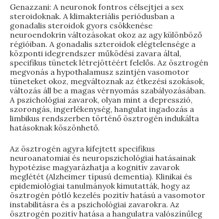
Genazzani: A neuronok fontros célsejtjei a sex
steroidoknak. A klimakteriális periódusban a
gonadalis steroidok gyors csökkenése
neuroendokrin változásokat okoz az agy különböző
régióiban. A gonadalis szteroidok elégtelensége a
központi idegrendszer működési zavara által,
specifikus tünetek létrejöttéért felelős. Az ösztrogén
megvonás a hypothalamusz szintjén vasomotor
tüneteket okoz, megváltoznak az étkezési szokások,
változás áll be a magas vérnyomás szabályozásában.
A pszichológiai zavarok, olyan mint a depresszió,
szorongás, ingerlékenység, hangulat ingadozás a
limbikus rendszerben történő ösztrogén indukálta
hatásoknak köszönhető.
Az ösztrogén agyra kifejtett specifikus
neuroanatomiai és neuropszichológiai hatásainak
hypotézise magyarázhatja a kognitív zavarok
meglétét (Alzheimer típusú dementia). Klinikai és
epidemiológiai tanulmányok kimutatták, hogy az
ösztrogén pótló kezelés pozitív hatású a vasomotor
instabilitásra és a pszichológiai zavarokra. Az
ösztrogén pozitív hatása a hangulatra valószínűleg