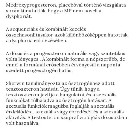
Medroxyprogesteron, placebóval történő vizsgálata
során kimutatták, hogy a MP nem növeli a
dysphoriát.
A sequenciális és kombinált kezelés
összehasonlításakor azok különbözőképpen hatottak
a dysphoria előidézésében.
A dózis és a progeszteron naturális vagy szintetikus
volta lényeges . A kombinált forma a népszerűbb, de
ennél a formánál erősebben érvényesül a naponta
szedett progesztogén hatás.
Sherwin tanulmányozta az ösztrogénhez adott
tesztoszteron hatását. Úgy tűnik, hogy a
tesztoszteron javítja a hangulatot és a szexuális
funkciókat túlhaladva az ösztrogén hatásait. A
szexualis funkciók magukba foglalják a szexuális
érdeklődést, szexuális vágy ébredését és a szexuális
aktivitás. A testosteron szuprafiziológiás dózisokban
volt használva.