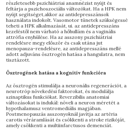
részletesebb pszichiátriai anamnézist nyújt és
feltárja a pszichoszociális változókat. Ha a HPK nem
nyújt segítséget,akkor az antidepresszánsok
használata indokolt. Vasomotor tünetek szükségessé
teheti a HPK alkalmazását, ui. az antidepresszáns
kezeléstől nem várható a hőhullám és a vaginális
attrófia enyhülése. Ha az asszony pszichiátriai
rendelésre megy először és csak utána jut
menopauza-rendelésre, az antidepresszáns mellé
adott adjuváns ösztrogén hatása a hangulatra, nem
tisztázott.
Ösztrogének hatása a kognitív funkcióra
Az ösztrogén stimulálja a neuronális regenerációt, a
neurotróp növekedési faktorokat, és modulálja
szinaptikus funkciókat. Reverzibilis anatomiai
változásokat is indukál: növeli a neuron méretét a
hypothalamusz ventromediális magjában.
Postmenopauzás asszonyoknál javítja az artéria
carotis véráramlását és csökkenti a stroke rizikóját,
amely csökkenti a multiinfarctusos demenciát.