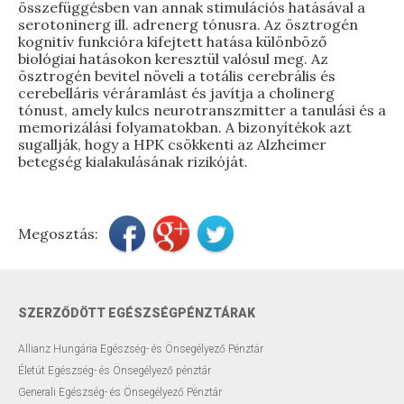
összefüggésben van annak stimulációs hatásával a
serotoninerg ill. adrenerg tónusra. Az ösztrogén
kognitív funkcióra kifejtett hatása különböző
biológiai hatásokon keresztül valósul meg. Az
ösztrogén bevitel növeli a totális cerebrális és
cerebelláris véráramlást és javítja a cholinerg
tónust, amely kulcs neurotranszmitter a tanulási és a
memorizálási folyamatokban. A bizonyítékok azt
sugallják, hogy a HPK csökkenti az Alzheimer
betegség kialakulásának rizikóját.
Megosztás:
SZERZŐDÖTT EGÉSZSÉGPÉNZTÁRAK
Allianz Hungária Egészség- és Önsegélyező Pénztár
Életút Egészség- és Önsegélyező pénztár
Generali Egészség- és Önsegélyező Pénztár