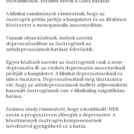
excitabilitását, továbbá növeli a GABA hatását.
A klinikai tanulmányok rámutatnak, hogy az
ösztrogén pótlás javítja a hangulatot és az általános
közérzetet a menopauzalis asszonyokban.
Vannak olyan közlések, melyek szerint
depressziósokban az ösztrogének az
antidepresszánsok hatását felerősítik.
Egyes közlések szerint az ösztrogének csak a nem-
depressziós ill. az enyhén depressziós asszonyoknál
javítják a hangulatot. A klinikai depressziósoknál ez
nincs tisztázva. Depressziósoknál még tisztázásra
vár, hogy az antidepresszánsok mellett adjuvánsként
használt ösztrogénnek van-e klinikailag szignifikáns
hatása.
Számos study rámutatott, hogy a kombinált-HPK
során a progeszteron elősegíti a depressziót. A
készítmények ösztrogén komponensének
növelésével gyengíthető ez a hatás.