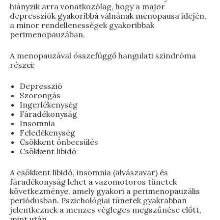
hiányzik arra vonatkozólag, hogy a major
depressziók gyakoribbá válnának menopausa idején,
a minor rendellenességek gyakoribbak
perimenopauzában.
A menopauzával összefüggő hangulati szindróma
részei:
Depresszió
Szorongás
Ingerlékenység
Fáradékonyság
Insomnia
Feledékenység
Csökkent önbecsülés
Csökkent libidó
A csökkent libidó, insomnia (alvászavar) és
fáradékonyság lehet a vazomotoros tünetek
következménye, amely gyakori a perimenopauzális
periódusban. Pszichológiai tünetek gyakrabban
jelentkeznek a menzes végleges megszűnése előtt,
mint után.