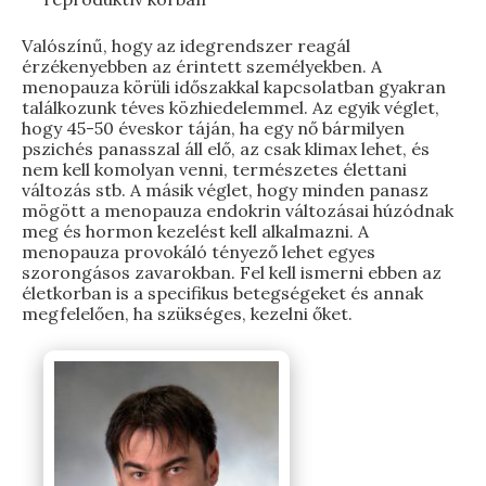
Valószínű, hogy az idegrendszer reagál
érzékenyebben az érintett személyekben. A
menopauza körüli időszakkal kapcsolatban gyakran
találkozunk téves közhiedelemmel. Az egyik véglet,
hogy 45-50 éveskor táján, ha egy nő bármilyen
pszichés panasszal áll elő, az csak klimax lehet, és
nem kell komolyan venni, természetes élettani
változás stb. A másik véglet, hogy minden panasz
mögött a menopauza endokrin változásai húzódnak
meg és hormon kezelést kell alkalmazni. A
menopauza provokáló tényező lehet egyes
szorongásos zavarokban. Fel kell ismerni ebben az
életkorban is a specifikus betegségeket és annak
megfelelően, ha szükséges, kezelni őket.