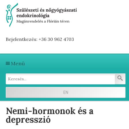
Bejelentkezés: +36 30 962 4703
Menü
Kezdőlap
Szolgáltatások
EN
Első vizitre készülve
Nemi-hormonok és a
Terhesség előtti hormonvizsgálat
depresszió
Terhesség alatti hormonvizsgálat