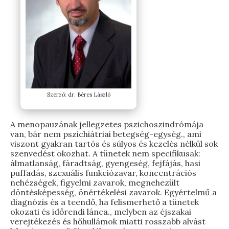
Szerző: dr. Béres László
A menopauzának jellegzetes pszichoszindrómája
van, bár nem pszichiátriai betegség-egység., ami
viszont gyakran tartós és súlyos és kezelés nélkül sok
szenvedést okozhat. A tünetek nem specifikusak:
álmatlanság, fáradtság, gyengeség, fejfájás, hasi
puffadás, szexuális funkciózavar, koncentrációs
nehézségek, figyelmi zavarok, megnehezült
döntésképesség, önértékelési zavarok. Egyértelmű a
diagnózis és a teendő, ha felismerhető a tünetek
okozati és időrendi lánca., melyben az éjszakai
verejtékezés és hőhullámok miatti rosszabb alvást