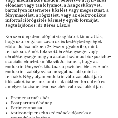
vagy mechanikus módon, beleértve a nyilvános
előadást vagy tanfolyamot, a hangoskönyvet,
bármilyen internetes közlést vagy megosztást, a
fénymásolást, a rögzítést, vagy az elektronikus
információrögzítés bármely egyéb formáját.
Jogtulajdonos: dr Béres László
Korszerű epidemiológiai vizsgálatok kimutatták,
hogy szorongásos zavarok és kedélybetegségek
előfordulása nőkben 2-3-szor gyakoribb, mint
férfiakban. A nők fokozott érzékenysége, vagy
sérülékenysége magyarázatául számos bio-pszicho-
szociális elmélet kínálkozik Jól ismert, hogy az
endokrin tényezők kihatnak a pszichés életre. A nők
endokrin szabályozása mozgalmasabb,mint a
férfiaké. Négy olyan endokrin változásokkal járó
időszakot ismerünk, ami csak nőkben fordul elő és
amelyek közismerten pszichés változásokkal jár:
Premenstruális hét
Postpartum 6 hónap
Perimenopausa
Anticoncipiensek szedésének időszaka a
reproduktív korban