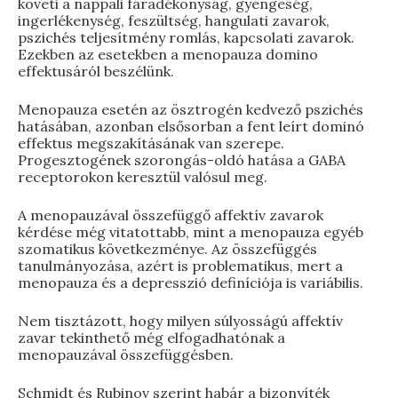
követi a nappali fáradékonyság, gyengeség,
ingerlékenység, feszültség, hangulati zavarok,
pszichés teljesítmény romlás, kapcsolati zavarok.
Ezekben az esetekben a menopauza domino
effektusáról beszélünk.
Menopauza esetén az ösztrogén kedvező pszichés
hatásában, azonban elsősorban a fent leírt dominó
effektus megszakításának van szerepe.
Progesztogének szorongás-oldó hatása a GABA
receptorokon keresztül valósul meg.
A menopauzával összefüggő affektív zavarok
kérdése még vitatottabb, mint a menopauza egyéb
szomatikus következménye. Az összefüggés
tanulmányozása, azért is problematikus, mert a
menopauza és a depresszió definíciója is variábilis.
Nem tisztázott, hogy milyen súlyosságú affektív
zavar tekinthető még elfogadhatónak a
menopauzával összefüggésben.
Schmidt és Rubinov szerint habár a bizonyíték