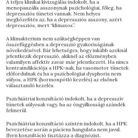
A teljes klinikai kivizsgálás indokolt, ha a
menopauzális asszonynak pszichológiai, főleg, ha
depressziós tünetei vannak. Nem helyes
megközelítés az, ha a depressziós asszony, azért
depressziós, mert “klimaxos”.
A klimakterium nem szükségképpen van
összefüggésben a depresszió gyakoriságának
növekedésével. Bár lehetséges, hogy inkább azoknál
jelentkezik depresszió, akiknél az előzményben
valamilyen affektív zavar már jelentkezett. Ha nincs
kontraindikációja a HPK-nak, ha vasomotor tünetek
előfordulnak és ha a pszichológiai dysphoria nem
súlyos, a HPK (hormonpótló kezelés) az elsőnek
választandó kezelés.
Pszichiátriai konzultáció indokolt, ha a depresszív
tünetek súlyosak vagy, ha az öngyilkossági szándék
felmerül.
Pszichiátriai konzultáció szintén indokolt, ha a HPK
bevezetése során a páciens hangulata nem javul.
Ilyen konzultáció tisztázza a diagnózist,