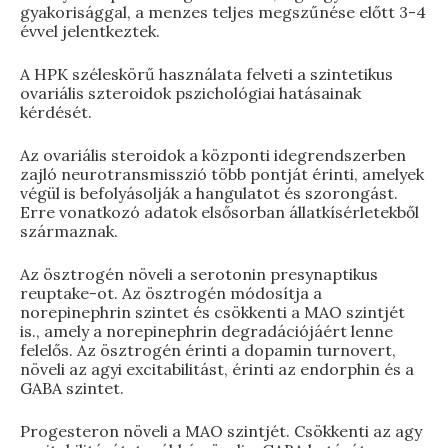
gyakorisággal, a menzes teljes megszűnése előtt 3-4
évvel jelentkeztek.
A HPK széleskörű használata felveti a szintetikus
ovariális szteroidok pszichológiai hatásainak
kérdését.
Az ovariális steroidok a központi idegrendszerben
zajló neurotransmisszió több pontját érinti, amelyek
végül is befolyásolják a hangulatot és szorongást.
Erre vonatkozó adatok elsősorban állatkísérletekből
származnak.
Az ösztrogén növeli a serotonin presynaptikus
reuptake-ot. Az ösztrogén módosítja a
norepinephrin szintet és csökkenti a MAO szintjét
is., amely a norepinephrin degradációjáért lenne
felelős. Az ösztrogén érinti a dopamin turnovert,
növeli az agyi excitabilitást, érinti az endorphin és a
GABA szintet.
Progesteron növeli a MAO szintjét. Csökkenti az agy