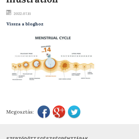
Testsúly optimalizálása
2022.07.11
Vissza a bloghoz
Menopauzális egészség
Modern ultrahang készülék
Távkonzultáció
Előadások
Szakmai blog
Rendelési díjak
Elérhetőségek
Megosztás:
Rólam
SZERZŐDÖTT EGÉSZSÉGPÉNZTÁRAK