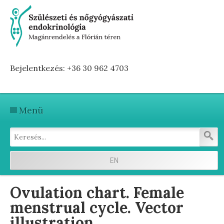
Bejelentkezés: +36 30 962 4703
Menü
Kezdőlap
Szolgáltatások
EN
Első vizitre készülve
Ovulation chart. Female
Terhesség előtti hormonvizsgálat
menstrual cycle. Vector
illustration
Terhesség alatti hormonvizsgálat