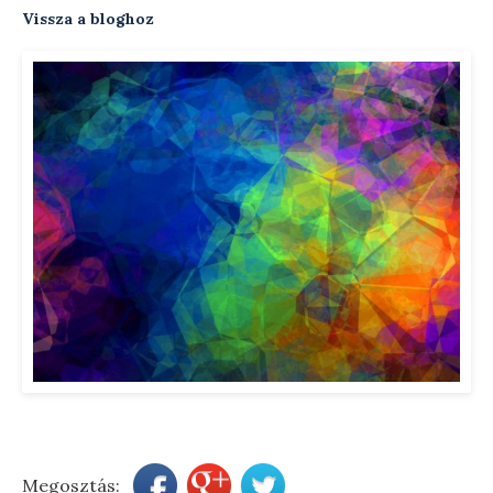
Vissza a bloghoz
Testsúly optimalizálása
Menopauzális egészség
Modern ultrahang készülék
Távkonzultáció
Előadások
Szakmai blog
Rendelési díjak
Elérhetőségek
Rólam
Megosztás: