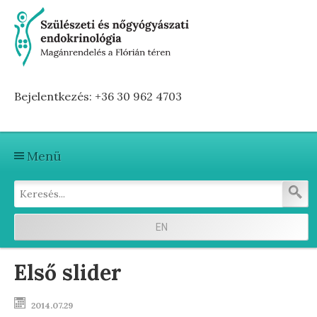
Bejelentkezés: +36 30 962 4703
Menü
Kezdőlap
Szolgáltatások
EN
Első vizitre készülve
Első slider
Terhesség előtti hormonvizsgálat
2014.07.29
Terhesség alatti hormonvizsgálat