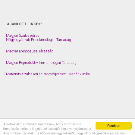
AJÁNLOTT LINKEK:
Magyar Szülészeti és
Nőgyógyászati Endokrinológiai Társaság
Magyar Menopausa Társaság
Magyar Reproduktív Immunológiai Társaság
Maternity Szülészeti és Nőgyógyászati Magánklinika
A weboldalon cookie-kat használunk, hogy biztonságos
© 2026 drberes.hu |
Impresszum
Rendben
böngészés mellett a legjobb felhasználói élményt nyújthassunk.
Amennyiben folytatatod a böngészést úgy tekintjük, hogy nincs kifogásod a weboldalról