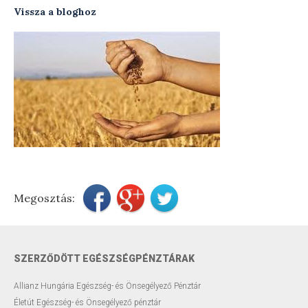
Vissza a bloghoz
Testsúly optimalizálása
Menopauzális egészség
Modern ultrahang készülék
Távkonzultáció
Előadások
Szakmai blog
Megosztás:
Rendelési díjak
Elérhetőségek
SZERZŐDÖTT EGÉSZSÉGPÉNZTÁRAK
Rólam
Allianz Hungária Egészség- és Önsegélyező Pénztár
Életút Egészség- és Önsegélyező pénztár