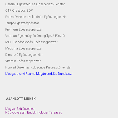
Generali Egészség- és Önsegélyező Pénztár
OTP Országos EÖP
Patika Önkéntes Kölcsönös Egészségpénztár
Tempo Egészségpénztár
Prémium Egészségpénztár
Vasutas Egészség- és Önsegélyező Pénztár
MBH Gondoskodás Egészségpénztár
Medicina Egészségpénztár
Dimenzió Egészségpénztár
Vitamin Egészségpénztár
Honvéd Önkéntes Kölcsönös Kiegészítő Pénztár
Mozgásszervi Reuma Magánrendelés Dunakeszi
AJÁNLOTT LINKEK:
Magyar Szülészeti és
Nőgyógyászati Endokrinológiai Társaság