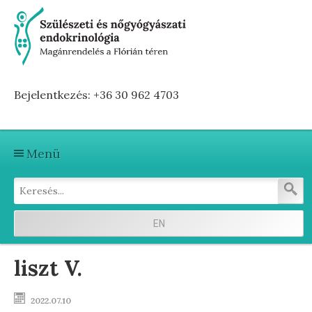
Bejelentkezés: +36 30 962 4703
Menü
Kezdőlap
Szolgáltatások
EN
Első vizitre készülve
liszt V.
Terhesség előtti hormonvizsgálat
2022.07.10
Terhesség alatti hormonvizsgálat