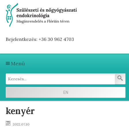
Bejelentkezés: +36 30 962 4703
Menü
Kezdőlap
Szolgáltatások
EN
Első vizitre készülve
kenyér
Terhesség előtti hormonvizsgálat
2022.07.10
Terhesség alatti hormonvizsgálat