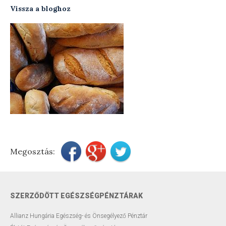
Vissza a bloghoz
Testsúly optimalizálása
Menopauzális egészség
Modern ultrahang készülék
Távkonzultáció
Előadások
Szakmai blog
Megosztás:
Rendelési díjak
Elérhetőségek
Rólam
SZERZŐDÖTT EGÉSZSÉGPÉNZTÁRAK
Allianz Hungária Egészség- és Önsegélyező Pénztár