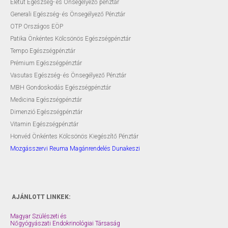
Életút Egészség- és Önsegélyező pénztár
Generali Egészség- és Önsegélyező Pénztár
OTP Országos EÖP
Patika Önkéntes Kölcsönös Egészségpénztár
Tempo Egészségpénztár
Prémium Egészségpénztár
Vasutas Egészség- és Önsegélyező Pénztár
MBH Gondoskodás Egészségpénztár
Medicina Egészségpénztár
Dimenzió Egészségpénztár
Vitamin Egészségpénztár
Honvéd Önkéntes Kölcsönös Kiegészítő Pénztár
Mozgásszervi Reuma Magánrendelés Dunakeszi
AJÁNLOTT LINKEK:
Magyar Szülészeti és
Nőgyógyászati Endokrinológiai Társaság