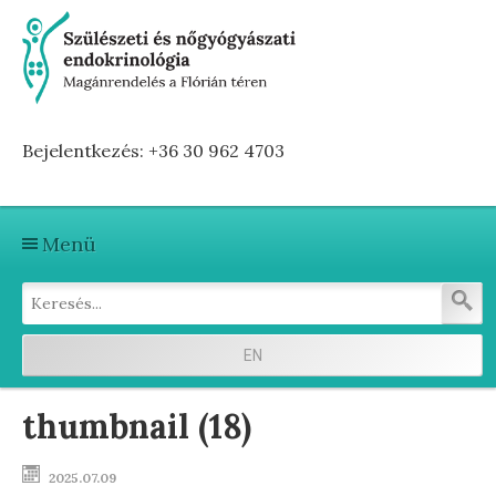
Bejelentkezés: +36 30 962 4703
Menü
Kezdőlap
Szolgáltatások
EN
Első vizitre készülve
thumbnail (18)
Terhesség előtti hormonvizsgálat
2025.07.09
Terhesség alatti hormonvizsgálat