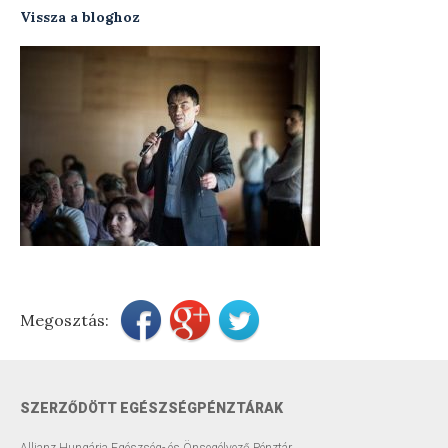
Vissza a bloghoz
Testsúly optimalizálása
Menopauzális egészség
Modern ultrahang készülék
Távkonzultáció
Előadások
Szakmai blog
Rendelési díjak
Megosztás:
Elérhetőségek
Rólam
SZERZŐDÖTT EGÉSZSÉGPÉNZTÁRAK
Allianz Hungária Egészség- és Önsegélyező Pénztár