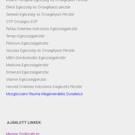
Életút Egészség- és Önsegélyező pénztár
Generali Egészség- és Önsegélyező Pénztár
OTP Országos EÖP
Patika Önkéntes Kölcsönös Egészségpénztár
Tempo Egészségpénztár
Prémium Egészségpénztár
Vasutas Egészség- és Önsegélyező Pénztár
MBH Gondoskodás Egészségpénztár
Medicina Egészségpénztár
Dimenzió Egészségpénztár
Vitamin Egészségpénztár
Honvéd Önkéntes Kölcsönös Kiegészítő Pénztár
Mozgásszervi Reuma Magánrendelés Dunakeszi
AJÁNLOTT LINKEK:
Magyar Szülészeti és