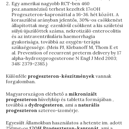
Egy amerikai nagyobb RCT-ben 460
poz.anamnézisű terhest kezeltek 17αOH
Progeszteron-kapronáttal a 16-36. hét között. A
koraszülési arányban jelentős, 30%-os csökkenést
állapítottak meg: ezenkívül csökkent a kis születési
súlyú újszülöttek száma, nekrotizáló enterocolitis
és az intraventrikuláris haemorrhagia
gyakorisága, továbbá az oxygén-terápia
szükségessége. (Meis PJ, Klebanoff M, Thom E et
al. Prevention of recurrent preterm delivery by 17
alpha-hydroxyprogesterone N Engl J Med 2003;
348: 2379–2385.)
Különféle
progeszteron-készítmények
vannak
forgalomban.
Magyarországon elérhető a
mikronizált
progeszteron
hüvelykúp és tabletta formájában ,
továbbá a
dydrogesteron
, ami a
naturális
progeszteron
sztereo-izomérje.
Egyesült Államokban használatos a hetente im. adott
250mg-os
17OH Progeszteron-kapronát
, ami a