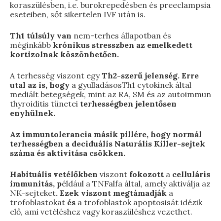
koraszülésben, i.e. burokrepedésben és preeclampsia
eseteiben, sőt sikertelen IVF után is.
Th1 túlsúly van
nem-terhes állapotban és
méginkább
krónikus stresszben az emelkedett
kortizolnak köszönhetően.
A terhesség viszont egy
Th2-szerű jelenség. Erre
utal az is, hogy
a gyulladásosTh1 cytokinek által
mediált betegségek, mint az RA, SM és az autoimmun
thyroiditis tünetei
terhességben jelentősen
enyhülnek.
Az immuntolerancia másik pillére, hogy normál
terhességben a deciduális Naturális Killer-sejtek
száma és aktivitása csökken.
Habituális vetélőkben
viszont
fokozott
a
celluláris
immunitás, p
éldául a TNFalfa által, amely aktiválja az
NK-sejteket
. Ezek viszont megtámadják
a
trofoblastokat
és
a trofoblastok apoptosisát idézik
elő, ami vetéléshez vagy koraszüléshez vezethet.