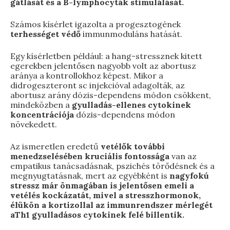
gátlását és a B-lymphocyták stimulálását.
Számos kísérlet igazolta a progesztogének
terhességet védő
immunmoduláns hatását.
Egy kísérletben például: a hang-stressznek kitett
egerekben jelentősen nagyobb volt az abortusz
aránya a kontrollokhoz képest. Mikor a
didrogeszteront sc injekcióval adagolták, az
abortusz arány dózis-dependens módon csökkent,
mindeközben a
gyulladás-ellenes
cytokinek
koncentrációja
dózis-dependens módon
növekedett.
Az ismeretlen eredetű
vetélők további
menedzselésében kruciális fontossága
van az
empatikus tanácsadásnak, pszichés törődésnek és a
megnyugtatásnak, mert az egyébként is
nagyfokú
stressz már önmagában is jelentősen emeli a
vetélés kockázatát, mivel a stresszhormonok,
élükön a kortizollal az immunrendszer mérlegét
aTh1 gyulladásos cytokinek felé billentik.