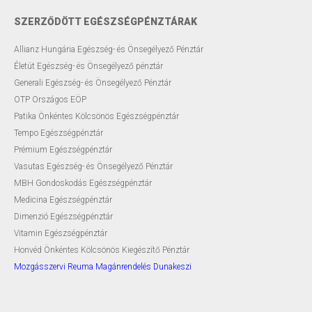
SZERZŐDÖTT EGÉSZSÉGPÉNZTÁRAK
Allianz Hungária Egészség- és Önsegélyező Pénztár
Életút Egészség- és Önsegélyező pénztár
Generali Egészség- és Önsegélyező Pénztár
OTP Országos EÖP
Patika Önkéntes Kölcsönös Egészségpénztár
Tempo Egészségpénztár
Prémium Egészségpénztár
Vasutas Egészség- és Önsegélyező Pénztár
MBH Gondoskodás Egészségpénztár
Medicina Egészségpénztár
Dimenzió Egészségpénztár
Vitamin Egészségpénztár
Honvéd Önkéntes Kölcsönös Kiegészítő Pénztár
Mozgásszervi Reuma Magánrendelés Dunakeszi