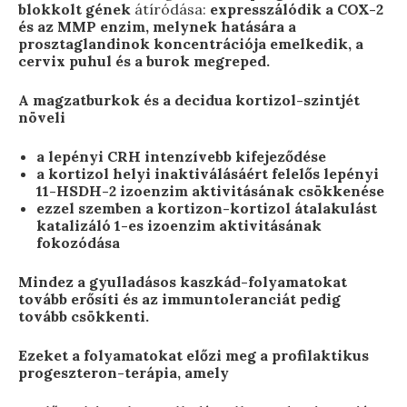
blokkolt gének
átíródása:
expresszálódik a COX-2
és az MMP enzim, melynek hatására a
prosztaglandinok koncentrációja emelkedik, a
cervix puhul és a burok megreped.
A magzatburkok és a decidua kortizol-szintjét
növeli
a lepényi CRH intenzívebb kifejeződése
a kortizol helyi inaktiválásáért felelős lepényi
11-HSDH-2 izoenzim aktivitásának csökkenése
ezzel szemben a kortizon-kortizol átalakulást
katalizáló 1-es izoenzim aktivitásának
fokozódása
Mindez a gyulladásos kaszkád-folyamatokat
tovább erősíti és az immuntoleranciát pedig
tovább csökkenti.
Ezeket a folyamatokat előzi meg a profilaktikus
progeszteron-terápia, amely