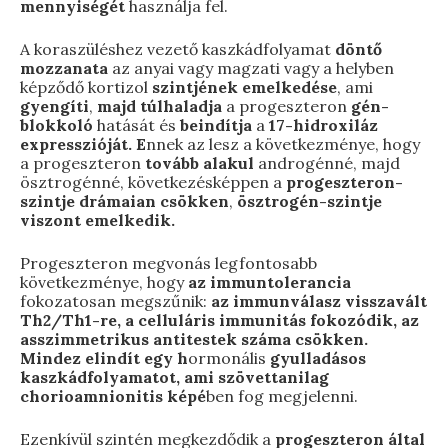
mennyiségét
használja fel.
A koraszüléshez vezető kaszkádfolyamat
döntő
mozzanata
az anyai vagy magzati vagy a helyben
képződő kortizol
szintjének emelkedése
, ami
gyengíti
,
majd túlhaladja
a progeszteron
gén-
blokkoló
hatását és
beindítja
a
17-hidroxiláz
expresszióját. E
nnek az lesz a következménye, hogy
a progeszteron
tovább alakul
androgénné, majd
ösztrogénné, következésképpen a
progeszteron-
szintje drámaian csökken
,
ösztrogén-szintje
viszont emelkedik.
Progeszteron megvonás legfontosabb
következménye, hogy
az immuntolerancia
fokozatosan megszűnik:
az immunválasz visszavált
Th2/Th1-re, a celluláris immunitás fokozódik, az
asszimmetrikus antitestek száma csökken.
Mindez elindít egy h
ormonális
gyulladásos
kaszkádfolyamatot, ami szövettanilag
chorioamnionitis képé
ben fog megjelenni.
Ezenkívül szintén megkezdődik a
progeszteron által