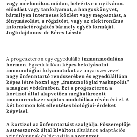
vagy mechanikus módon, beleértve a nyilvános
előadást vagy tanfolyamot, a hangoskönyvet,
bármilyen internetes közlést vagy megosztást, a
fénymásolást, a rögzítést, vagy az elektronikus
információrögzítés bármely egyéb formáját.
Jogtulajdonos: dr Béres László
A progeszteron egy egyedülálló
immunmoduláns
hormon
. Egyedülállóan
képes befolyásolni
immunológiai folyamatokat
az anyai szervezet
nagy önfenntartó rendszerében és egyedülállóan
képes létre hozni egy „immunológiai vaskupolát”
a magzat védelmében. Ezt a progeszteron a
kortizol által alapvetően meghatározott
immunrendszer sajátos modulálása révén éri el. A
két hormon két ellentétes biológiai-érdeket
képvisel.
A kortizol az önfenntartást szolgálja. Főszereplője
a stresszorok által kiváltott
általános adaptációs
szindrómának és biztosítja
a szervezet