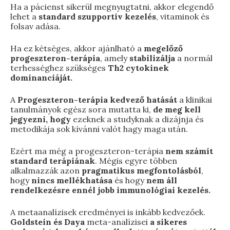
Ha a pácienst sikerül megnyugtatni, akkor elegendő
lehet a
standard szupportív kezelés
, vitaminok és
folsav adása.
Ha ez kétséges, akkor ajánlható a
megelőző
progeszteron-terápia
, amely
stabilizálja
a normál
terhességhez szükséges
Th2 cytokinek
dominanciáját.
A
Progeszteron-terápia kedvező hatását
a klinikai
tanulmányok egész sora mutatta ki,
de meg kell
jegyezni, hogy
ezeknek a studyknak a dizájnja és
metodikája sok kívánni valót hagy maga után.
Ezért ma még a progeszteron-terápia
nem számít
standard terápiának
. Mégis egyre többen
alkalmazzák azon
pragmatikus megfontolásból
,
hogy
nincs mellékhatása
és hogy
nem áll
rendelkezésre ennél jobb immunológiai kezelés.
A metaanalízisek eredményei is inkább kedvezőek.
Goldstein és Daya
meta-analízisei
a sikeres