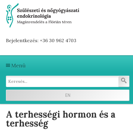
Bejelentkezés: +36 30 962 4703
Menü
Kezdőlap
Szolgáltatások
EN
Első vizitre készülve
A terhességi hormon és a
Terhesség előtti hormonvizsgálat
terhesség
Terhesség alatti hormonvizsgálat