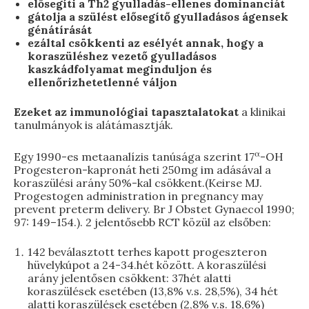
elősegíti a Th2 gyulladás-ellenes dominanciát
gátolja a szülést elősegítő gyulladásos ágensek
génátírását
ezáltal csökkenti az esélyét annak, hogy a
koraszüléshez vezető gyulladásos
kaszkádfolyamat meginduljon és
ellenőrizhetetlenné váljon
Ezeket az immunológiai tapasztalatokat
a klinikai
tanulmányok is alátámasztják.
α
Egy 1990-es metaanalízis tanúsága szerint 17
-OH
Progesteron-kapronát heti 250mg im adásával a
koraszülési arány 50%-kal csökkent.(Keirse MJ.
Progestogen administration in pregnancy may
prevent preterm delivery. Br J Obstet Gynaecol 1990;
97: 149–154.). 2 jelentősebb RCT közül az elsőben:
142 beválasztott terhes kapott progeszteron
hüvelykúpot a 24-34.hét között. A koraszülési
arány jelentősen csökkent: 37hét alatti
koraszülések esetében (13,8% v.s. 28,5%), 34 hét
alatti koraszülések esetében (2,8% v.s. 18,6%)