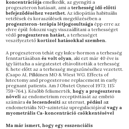
koncentrációja
emelkedik, az gyengíti a
progeszteron hatásait, ami a
terhesség idő előtti
befejeződéséhez vezethet.
Az idiopátiás habituális
vetélések és koraszülések megelőzésében a
progeszteron-terápia létjogosultsága
épp erre az
elvre épül: fokozni vagy visszaállítani a terhességet
védő
progeszteron hatást,
a terhességet
veszélyeztető
kortizol hatásokkal szemben.
A progeszteron tehát egy kulcs-hormon a terhesség
fenntartásában
és volt olyan
, aki ezt már 40 éve is
így látta:ha a sárgatestet eltávolították a terhesség
8. hete előtt az a terhesség megszűnéséhez vezetett.
(Csapo AI, Pilkkinen MO & Wiest WG. Effects of
lutectomy and progesterone replacement in early
pregnant patients. Am J Obstet Gynecol 1973; 115:
759–764.). Később felismerték,
hogy a progeszteron
növeli
az endometrium receptivitását az embrió
számára
és lecsendesíti
az uterust,
pédául
a
z
endometriális NO-szintetáz upregulációjával
vagy a
myometrális Ca-koncentráció csökkentésével
Ma már ismert, hogy egy esszenciális