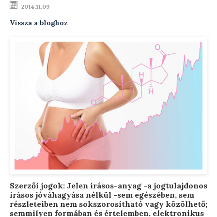
2014.11.09
Testsúly optimalizálása
Vissza a bloghoz
Menopauzális egészség
Modern ultrahang készülék
Távkonzultáció
Előadások
Szakmai blog
Rendelési díjak
Elérhetőségek
Szerzői jogok: Jelen írásos-anyag -a jogtulajdonos
Rólam
írásos jóváhagyása nélkül -sem egészében, sem
részleteiben nem sokszorosítható vagy közölhető;
semmilyen formában és értelemben, elektronikus