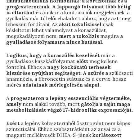
immunmoduláns hormonnak: a kortizolnak és a
progeszteronnak
.
A lappangó folyamat több hétig
is eltarthat
és amikor a kontrakciók megjelennek, a
gyulladás már túl előrehaladott ahhoz, hogy azt meg
lehessen fordítani. Az
akut tokolízissel
csak
késleltetni lehet valamelyest a koraszülést,
megakadályozni nem,
mert a tokolízis
magára
a
gyulladásos folyamatra nincs hatással.
Logikus, hogy a koraszülés kezelését
már a
gyulladásos kaszkádfolyamat
előtt
meg kellene
fontolni. Ehhez a
nagy kockázatú terhesek
kiszűrése nyújthat segítséget. A szűrés a
szülészeti
anamnézis, a fibronectin státusz és a cervix-hossz
mérés
adatainak mérlegelésén alapul
.
A
progeszteron a lepény esszenciális végterméke,
amely
nem alakul tovább, mert
gátolja a saját maga
metabolizálását végző 17-hidroxiláz expresszióját.
Ezért
a lepény koleszterinből ösztrogént nem képes
szintetizálni. Ehhez szubsztrátként az anyai és a
magzati mellékvesék DHEA-S-jának
korlátozott