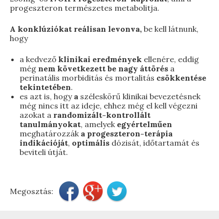
progeszteron természetes metabolitja.
A konklúziókat reálisan levonva,
be kell látnunk,
hogy
a kedvező
klinikai eredmények
ellenére, eddig
még
nem következett be
nagy áttörés
a
perinatális morbiditás és mortalitás
csökkentése
tekintetében
.
es azt is, hogy
a
széleskörű klinikai bevezetésnek
még nincs itt az ideje, ehhez még el kell végezni
azokat a
randomizált-kontrollált
tanulmányokat
, amelyek
egyértelműen
meghatározzák
a progeszteron-terápia
indikációját
,
optimális
dózisát, időtartamát és
beviteli útját.
Megosztás: