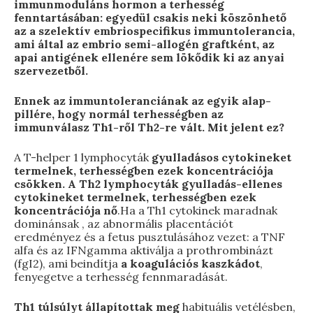
immunmoduláns hormon a terhesség
fenntartásában: egyedül csakis neki köszönhető
az a szelektív embriospecifikus immuntolerancia,
ami által az embrio semi-allogén graftként, az
apai antigének ellenére sem lökődik ki az anyai
szervezetből.
Ennek az immuntoleranciának az egyik alap-
pillére, hogy normál terhességben az
immunválasz Th1-ről Th2-re vált. Mit jelent ez?
A T-helper 1 lymphocyták
gyulladásos cytokineket
termelnek, terhességben ezek koncentrációja
csökken. A Th2 lymphocyták gyulladás-ellenes
cytokineket termelnek, terhességben ezek
koncentrációja nő
.Ha a Th1 cytokinek maradnak
dominánsak , az abnormális placentációt
eredményez és a fetus pusztulásához vezet: a TNF
alfa és az IFNgamma aktiválja a prothrombinázt
(fgI2), ami beindítja
a koagulációs kaszkádot
,
fenyegetve a terhesség fennmaradását.
Th1 túlsúlyt állapítottak meg
habituális vetélésben,