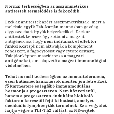
Normál terhességben az asszimmetrikus
antitestek termelődése is fokozódik.
Ezek az antitestek azért asszimmetrikusak , mert a
molekula
egyik Fab-karján
mannózban gazdag
olygoszacharid-gyök helyezkedik el. Ezek az
antitestek képesek úgy kötődni a magzati
antigénekhez, hogy
nem indítanak el effektor
funkciókat
(pl: nem aktiválják a komplement
rendszert, a fagocytosist vagy cytotoxicitást).
Tulajdonképpen maszkírozza
a magzati
antigéneket
, ami alapvető a
magzat immunológiai
védelmében
.
Tehát normál terhességben
az immuntolerancia,
ezen hatásmechanizmusok mentén jön létre Ezek
fő karmestere és legfőbb immunmoduláns
hormonja a progeszteron. Nem közvetlenül,
hanem a progeszteron-indukálta blokkoló
faktoron keresztül fejti ki hatását, amelyet
deciduális lymphocyták termelnek. Ez a vegyület
hajtja végre a Th1-Th2 váltást, az NK-sejtek