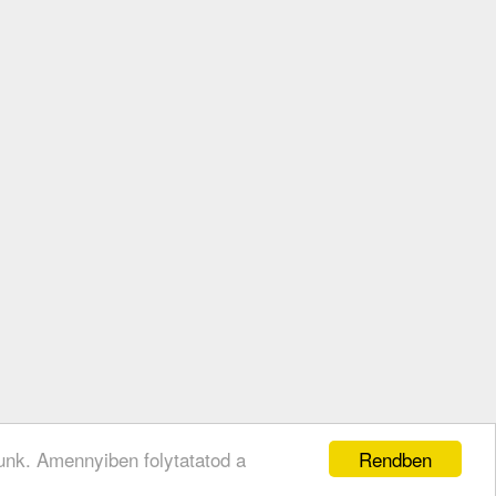
Rendben
unk. Amennyiben folytatatod a
Az oldalt készítette: