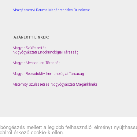
Mozgásszervi Reuma Magánrendelés Dunakeszi
AJÁNLOTT LINKEK:
Magyar Szülészeti és
Nőgyógyászati Endokrinológiai Társaság
Magyar Menopausa Társaság
Magyar Reproduktív Immunológiai Társaság
Maternity Szülészeti és Nőgyógyászati Magánklinika
böngészés mellett a legjobb felhasználói élményt nyújthass
alról érkező cookie-k ellen.