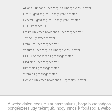
Allianz Hungária Egészség- és Önsegélyező Pénztár
Életút Egészség- és Önsegélyező pénztár
Generali Egészség- és Önsegélyező Pénztár
OTP Országos EÖP
Patika Önkéntes Kölcsönös Egészségpénztár
Tempo Egészségpénztár
Prémium Egészségpénztár
Vasutas Egészség- és Önsegélyező Pénztár
MBH Gondoskodás Egészségpénztár
Medicina Egészségpénztár
Dimenzió Egészségpénztár
Vitamin Egészségpénztár
Honvéd Önkéntes Kölcsönös Kiegészítő Pénztár
A weboldalon cookie-kat használunk, hogy biztonságos 
böngészést úgy tekintjük, hogy nincs kifogásod a webold
© 2026 drberes.hu |
Impresszum