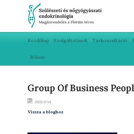
Kezdőlap
Szolgáltatások
Távkonzultáció
Rólam
Group Of Business Peopl
2022.07.11
Vissza a bloghoz