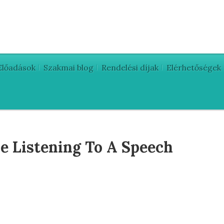
Előadások
Szakmai blog
Rendelési díjak
Elérhetőségek
e Listening To A Speech