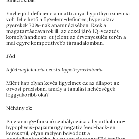
funkcióknak.
Enyhe jód deficiencia miatti anyai hypothyroxinémia
volt fellelhető a figyelem-deficites, hyperaktiv
gyerekek 70%-nak anamnézisében. Ezek a
magatartászavarok ill. az ezzel járó IQ-vesztés
komoly handicap-et jelent az érvényesülés terén a
mai egyre kompetitívebb társadalomban.
Jód
A jód-deficiencia okozta hypothyroxinémia
Miért kap olyan kevés figyelmet ez az állapot az
orvosi praxisban, amely a tanulási nehézségek
leggyakoribb oka?
Néhány ok:
Pajzsmirigy-funkció szabályozása a hypothalamo-
hypophysis-pajzsmirigy negatív feed-back-en
keresztül, olyan mélyen beivódott a