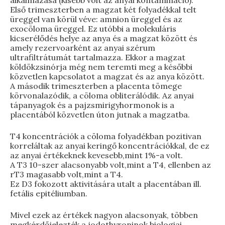
alkalmazása (kisebb volt az anyai kontamináció).
Első trimeszterben a magzat két folyadékkal telt
üreggel van körül véve: amnion üreggel és az
exocöloma üreggel. Ez utóbbi a molekuláris
kicserélődés helye az anya és a magzat között és
amely rezervoarként az anyai szérum
ultrafiltrátumát tartalmazza. Ekkor a magzat
köldökzsinórja még nem teremti meg a későbbi
közvetlen kapcsolatot a magzat és az anya között.
A második trimeszterben a placenta tömege
körvonalazódik, a cöloma obliterálódik. Az anyai
tápanyagok és a pajzsmirigyhormonok is a
placentából közvetlen úton jutnak a magzatba.
T4 koncentrációk a cöloma folyadékban pozitivan
korreláltak az anyai keringő koncentrációkkal, de ez
az anyai értékeknek kevesebb,mint 1%-a volt.
A T3 10-szer alacsonyabb volt,mint a T4, ellenben az
rT3 magasabb volt,mint a T4.
Ez D3 fokozott aktivitására utalt a placentában ill.
fetális epitéliumban.
Mivel ezek az értékek nagyon alacsonyak, többen
megkérdőjelezték a jodothyroninok biologiai