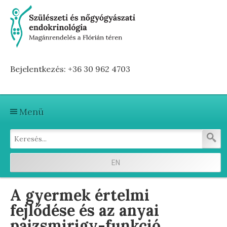
Bejelentkezés: +36 30 962 4703
Menü
Kezdőlap
Szolgáltatások
EN
Első vizitre készülve
A gyermek értelmi
Terhesség előtti hormonvizsgálat
fejlődése és az anyai
pajzsmirigy-funkció
Terhesség alatti hormonvizsgálat