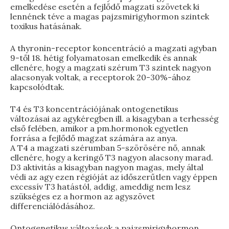
emelkedése esetén a fejlődő magzati szövetek ki
lennének téve a magas pajzsmirigyhormon szintek
toxikus hatásának.
A thyronin-receptor koncentráció a magzati agyban
9-től 18. hétig folyamatosan emelkedik és annak
ellenére, hogy a magzati szérum T3 szintek nagyon
alacsonyak voltak, a receptorok 20-30%-ához
kapcsolódtak.
T4 és T3 koncentrációjának ontogenetikus
változásai az agykéregben ill. a kisagyban a terhesség
első felében, amikor a pm.hormonok egyetlen
forrása a fejlődő magzat számára az anya.
A T4 a magzati szérumban 5-szörösére nő, annak
ellenére, hogy a keringő T3 nagyon alacsony marad.
D3 aktivitás a kisagyban nagyon magas, mely által
védi az agy ezen régióját az időszerűtlen vagy éppen
excessív T3 hatástól, addig, ameddig nem lesz
szükséges ez a hormon az agyszövet
differenciálódásához.
Ontogenetikus változások a pajzsmirigyhormon