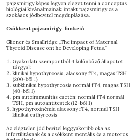
pajzsmirigy képes legyen eleget tenni a conceptus
biológiai kívánalmainak: intakt pajzsmirigy és a
szokásos jódbevitel megduplázása.
Csökkent pajzsmirigy-funkció
Glioner és Smallridge „The impact of Maternal
Thyroid Disease ont he Developing Fetus.”
Gyakorlati szempontból 4 különböző állapotot
tárgyal:
klinikai hypothyreosis, alacsony fT4, magas TSH
(200-ből 1)
subklinikai hypothyreosis normál fT4, magas TSH
(40-ből 1)
pm autoimmunitás esetén: normál fT4 normál
TSH, pm autoantitestek (12-ből 1)
hypothyroxinémia alacsony fT4, normál TSH,
klinikai euthyreosis
Az elégtelen jód bevitel leggyakoribb oka az
infertilitásnak és a csökkent mentális és a motoros