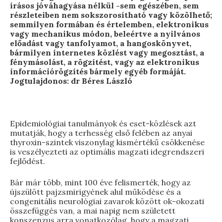
írásos jóváhagyása nélkül -sem egészében, sem
részleteiben nem sokszorosítható vagy közölhető;
semmilyen formában és értelemben, elektronikus
vagy mechanikus módon, beleértve a nyilvános
előadást vagy tanfolyamot, a hangoskönyvet,
bármilyen internetes közlést vagy megosztást, a
fénymásolást, a rögzítést, vagy az elektronikus
információrögzítés bármely egyéb formáját.
Jogtulajdonos: dr Béres László
Epidemiológiai tanulmányok és eset-közlések azt
mutatják, hogy a terhesség első felében az anyai
thyroxin-szintek viszonylag kismértékű csökkenése
is veszélyezteti az optimális magzati idegrendszeri
fejlődést.
Bár már több, mint 100 éve felismerték, hogy az
újszülött pajzsmirigyének alul működése és a
congenitális neurológiai zavarok között ok-okozati
összefüggés van, a mai napig nem született
konszenzus arra vonatkozólag, hogy a magzati