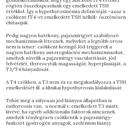
gondolkozásunkba, hogy egy alacsony fT4 értéket
rögtön összekapcsolunk egy emelkedett TSH
értékkel. Így a hypothyroxinémia definicióját –azaz a
csökkent fT4-et emelkedett TSH nélkül- ösztönösen
elutasíjuk.
Pedig nagyon hatékony, pajzsmirigyet szabályozó
mechanizmusok léteznek, melyeket a legtöbb orvos
nem is ismer: csökkent keringő Jód triggereli a
nagyon hatékony autoregulációs mechanizmusokat,
amelyek növelik a pajzsmirigy vascularitását, jód
felvételét, thyreocyták magasságát, hyperplasiáját, a
T3/T4 hányadosát.
A T4 csökken, a T3 nem és ez megakadályozza a TSH
emelkedését ill. a klinikai hypothyreosis kialakulását.
Tehát még a súlyosan jód hiányos állapotban is
euthyreosis van, a normál v. emelkedett T3 miatt,
kivéve, ha egyéb addicionális faktorok nincsenek,
amelyek ténylegesen csökkentik a pajzsmirigy-
funkciót (goitrogén anyagok, szelénium hiány)