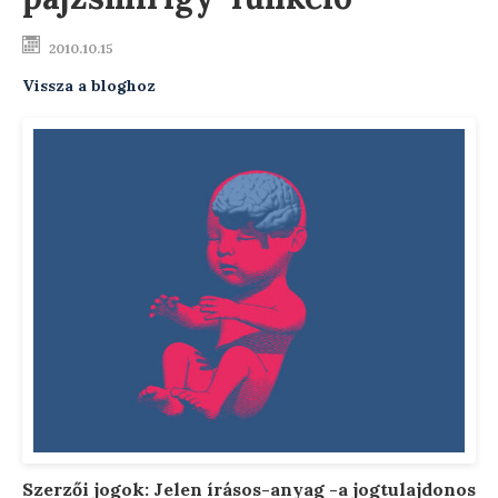
Testsúly optimalizálása
2010.10.15
Vissza a bloghoz
Menopauzális egészség
Modern ultrahang készülék
Távkonzultáció
Előadások
Szakmai blog
Rendelési díjak
Elérhetőségek
Rólam
Szerzői jogok: Jelen írásos-anyag -a jogtulajdonos