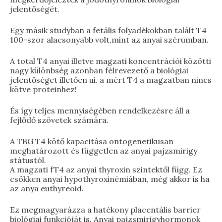
jelentőségét.
Egy másik studyban a fetális folyadékokban talált T4
100-szor alacsonyabb volt,mint az anyai szérumban.
A total T4 anyai illetve magzati koncentrációi közötti
nagy különbség azonban félrevezető a biológiai
jelentőséget illetően ui. a mért T4 a magzatban nincs
kötve proteinhez!
És így teljes mennyiségében rendelkezésre áll a
fejlődő szövetek számára.
A TBG T4 kötő kapacitása ontogenetikusan
meghatározott és független az anyai pajzsmirigy
státustól.
A magzati fT4 az anyai thyroxin szintektől függ. Ez
csökken anyai hypothyroxinémiában, még akkor is ha
az anya euthyreoid.
Ez megmagyarázza a hatékony placentális barrier
biológiai funkcióját is. Anyai pajzsmirigyhormonok