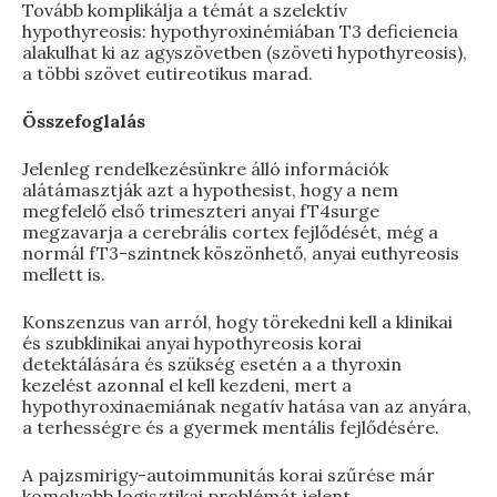
Tovább komplikálja a témát a szelektív
hypothyreosis: hypothyroxinémiában T3 deficiencia
alakulhat ki az agyszövetben (szöveti hypothyreosis),
a többi szövet eutireotikus marad.
Összefoglalás
Jelenleg rendelkezésünkre álló információk
alátámasztják azt a hypothesist, hogy a nem
megfelelő első trimeszteri anyai fT4surge
megzavarja a cerebrális cortex fejlődését, még a
normál fT3-szintnek köszönhető, anyai euthyreosis
mellett is.
Konszenzus van arról, hogy törekedni kell a klinikai
és szubklinikai anyai hypothyreosis korai
detektálására és szükség esetén a a thyroxin
kezelést azonnal el kell kezdeni, mert a
hypothyroxinaemiának negatív hatása van az anyára,
a terhességre és a gyermek mentális fejlődésére.
A pajzsmirigy-autoimmunitás korai szűrése már
komolyabb logisztikai problémát jelent.