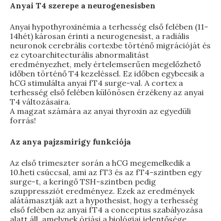
Anyai T4 szerepe a neurogenesisben
Anyai hypothyroxinémia a terhesség első felében (11-
14hét) károsan érinti a neurogenesist, a radiális
neuronok cerebrális cortexbe történő migrációját és
ez cytoarchitecturális abnormalitást
eredményezhet, mely értelemserűen megelőzhető
időben történő T4 kezeléssel. Ez időben egybeesik a
hCG stimulálta anyai fT4 surge-val. A cortex a
terhesség első felében különösen érzékeny az anyai
T4 változásaira.
A magzat számára az anyai thyroxin az egyedüli
forrás!
Az anya pajzsmirigy funkciója
Az első trimeszter során a hCG megemelkedik a
10.heti csúccsal, ami az fT3 és az fT4-szintben egy
surge-t, a keringő TSH-szintben pedig
szuppressziót eredményez. Ezek az eredmények
alátámasztják azt a hypothesist, hogy a terhesség
első felében az anyai fT4 a conceptus szabályozása
alatt áll, amelynek óriási a biológiai jelentősége.