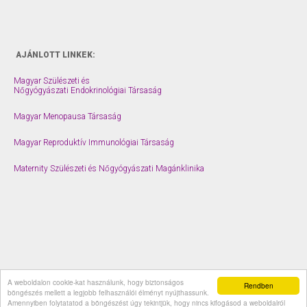
AJÁNLOTT LINKEK:
Magyar Szülészeti és
Nőgyógyászati Endokrinológiai Társaság
Magyar Menopausa Társaság
Magyar Reproduktív Immunológiai Társaság
Maternity Szülészeti és Nőgyógyászati Magánklinika
A weboldalon cookie-kat használunk, hogy biztonságos
© 2026 drberes.hu |
Impresszum
Rendben
böngészés mellett a legjobb felhasználói élményt nyújthassunk.
Amennyiben folytatatod a böngészést úgy tekintjük, hogy nincs kifogásod a weboldalról