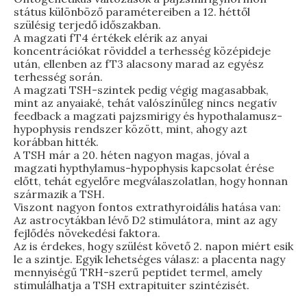
státus különböző paramétereiben a 12. héttől
szülésig terjedő időszakban.
A magzati fT4 értékek elérik az anyai
koncentrációkat röviddel a terhesség középideje
után, ellenben az fT3 alacsony marad az egyész
terhesség során.
A magzati TSH-szintek pedig végig magasabbak,
mint az anyaiaké, tehát valószínűleg nincs negatív
feedback a magzati pajzsmirigy és hypothalamusz-
hypophysis rendszer között, mint, ahogy azt
korábban hitték.
A TSH már a 20. héten nagyon magas, jóval a
magzati hypthylamus-hypophysis kapcsolat érése
előtt, tehát egyelőre megválaszolatlan, hogy honnan
származik a TSH.
Viszont nagyon fontos extrathyroidális hatása van:
Az astrocytákban lévő D2 stimulátora, mint az agy
fejlődés növekedési faktora.
Az is érdekes, hogy szülést követő 2. napon miért esik
le a szintje. Egyik lehetséges válasz: a placenta nagy
mennyiségű TRH-szerű peptidet termel, amely
stimulálhatja a TSH extrapituiter szintézisét.