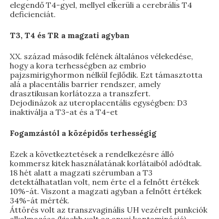
elegendő T4-gyel, mellyel elkerüli a cerebrális T4
deficienciát.
T3, T4 és TR a magzati agyban
XX. század második felének általános vélekedése,
hogy a kora terhességben az embrio
pajzsmirigyhormon nélkül fejlődik. Ezt támasztotta
alá a placentális barrier rendszer, amely
drasztikusan korlátozza a transzfert.
Dejodinázok az uteroplacentális egységben: D3
inaktiválja a T3-at és a T4-et
Fogamzástól a középidős terhességig
Ezek a következtetések a rendelkezésre álló
kommersz kitek használatának korlátaiból adódtak.
18 hét alatt a magzati szérumban a T3
detektálhatatlan volt, nem érte el a felnőtt értékek
10%-át. Viszont a magzati agyban a felnőtt értékek
34%-át mérték.
Áttörés volt az transzvaginális UH vezérelt punkciók