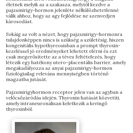
életnek melyik az a szakasza, melytől kezdve a
pajzsmirigy-hormon jelenléte nélkülözhetetlenné
válik ahhoz, hogy az agy fejlődése ne szenvedjen
károsodást.
Sokáig az volt a nézet, hogy pajzsmirigy-hormonra
tulajdonképpen nincs is szükség a születésig, hiszen
kongenitális hypothyreosisban a prompt thyroxin-
kezeléssel jó eredményeket lehetett elérni és ezt
csak megerősítette az a téves feltételezés, hogy
létezik egy hatékony utero-placentális barrier, amely
megakadályozza az anyai pajzsmirigy-hormon
fiziológiailag releváns mennyiségben történő
magzatba jutását.
Pajzsmirigyhormon receptor jelen van az agyban a
velőcsőzáródás idején. Thyronin hatását közvetíti,
amely intraneuronálisan keletkezik a keringő
thyroxinból.