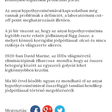
Az anyai hypothyroxinémiával kapcsolatban még
vannak problémák a definiciót, a laboratóriumi cut-
off point meghatározását illetően.
A jó hír viszont az, hogy az anyai hypothyroxinémia
legtöbb esete relatív jódhiánnyal függ össze, a
melyet könnyű korrigálni jódpótlással: olcsó és nincs
rizikója és világszerte sikeres.
1920-ban David Marine, az IDDs világméretű
eliminációjának élharcosa mondta, hogy az összes
betegség között az egyszerű golyvát lehet
legkönnyebben kezelni.
Ma 80 évvel később, ugyan ez mondható el az anyai
hypothyroxinémiával összefüggő tanulási hendikep
jódpótlással történő megelőzéséről.
Megosztás: