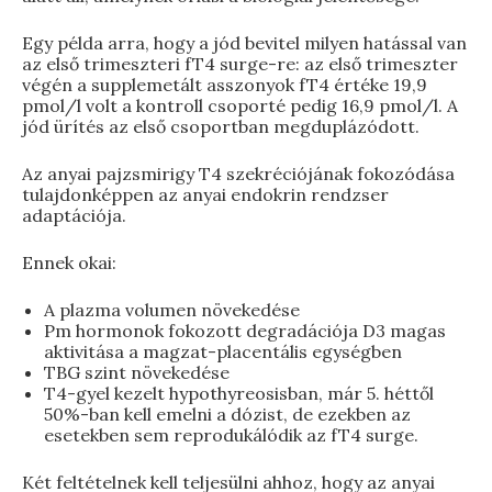
Egy példa arra, hogy a jód bevitel milyen hatással van
az első trimeszteri fT4 surge-re: az első trimeszter
végén a supplemetált asszonyok fT4 értéke 19,9
pmol/l volt a kontroll csoporté pedig 16,9 pmol/l. A
jód ürítés az első csoportban megduplázódott.
Az anyai pajzsmirigy T4 szekréciójának fokozódása
tulajdonképpen az anyai endokrin rendzser
adaptációja.
Ennek okai:
A plazma volumen növekedése
Pm hormonok fokozott degradációja D3 magas
aktivitása a magzat-placentális egységben
TBG szint növekedése
T4-gyel kezelt hypothyreosisban, már 5. héttől
50%-ban kell emelni a dózist, de ezekben az
esetekben sem reprodukálódik az fT4 surge.
Két feltételnek kell teljesülni ahhoz, hogy az anyai